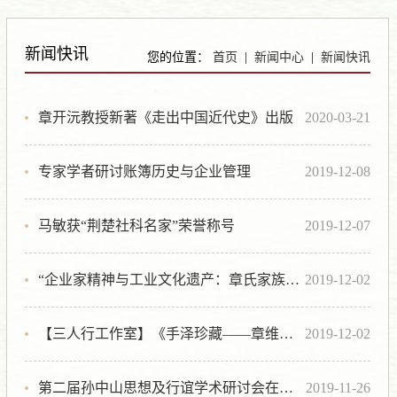
Previous
Next
新闻快讯
您的位置：
首页
|
新闻中心
|
新闻快讯
章开沅教授新著《走出中国近代史》出版
2020-03-21
专家学者研讨账簿历史与企业管理
2019-12-08
马敏获“荆楚社科名家”荣誉称号
2019-12-07
“企业家精神与工业文化遗产：章氏家族与近代中国实业”研讨会在安徽芜湖召开
2019-12-02
【三人行工作室】《手泽珍藏——章维藩函札手稿汇编》首次亮相芜湖
2019-12-02
第二届孙中山思想及行谊学术研讨会在校举行
2019-11-26